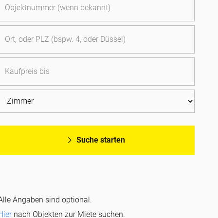
mbH & Co. KG –
inzu, um eine Anfrage versenden zu können.
Suche starten
iduelle
Immobilien-Suche
starten
Alle Angaben sind optional.
Hier
nach Objekten zur Miete suchen.