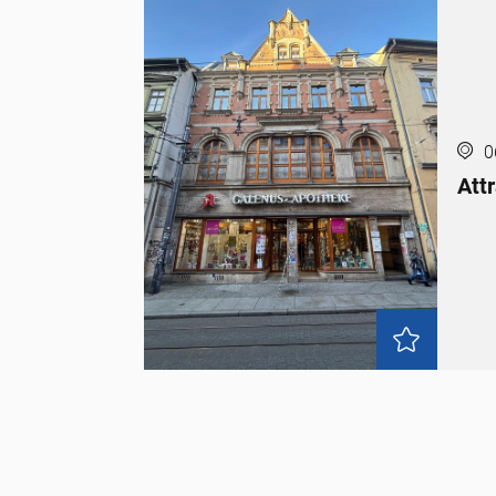
0
Att