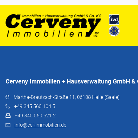
Cerveny Immobilien + Hausverwaltung GmbH & 
Martha-Brautzsch-Straße 11, 06108 Halle (Saale)
+49 345 560 104 5
+49 345 560 521 2
info@cer-immobilien.de