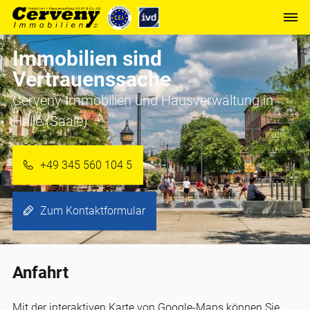
Immobilien sind
Vertrauenssache
Cerveny Immobilien und Hausverwaltung in
Halle (Saale)
+49 345 560 104 5
Zum Kontaktformular
Anfahrt
Mit der interaktiven Karte von Google-Maps können Sie