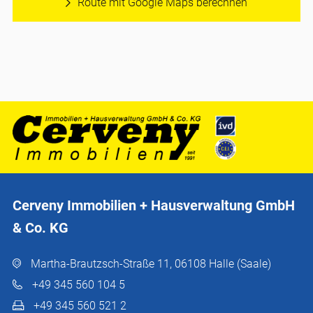
Route mit Google Maps berechnen
Cerveny Immobilien + Hausverwaltung GmbH
& Co. KG
Martha-Brautzsch-Straße 11, 06108 Halle (Saale)
+49 345 560 104 5
+49 345 560 521 2