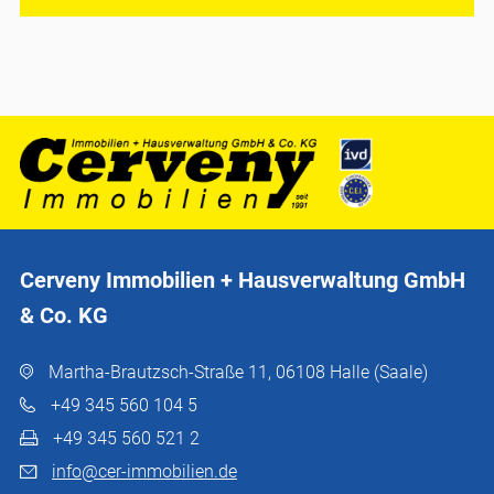
Cerveny Immobilien + Hausverwaltung GmbH
& Co. KG
Martha-Brautzsch-Straße 11, 06108 Halle (Saale)
+49 345 560 104 5
+49 345 560 521 2
info@cer-immobilien.de