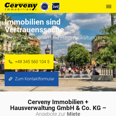
Immobilien sind
Vertrauenssache
Cerveny Immobilien und Hausverwaltung in
Halle (Saale)
+49 345 560 104 5
Zum Kontaktformular
Cerveny Immobilien +
Hausverwaltung GmbH & Co. KG –
Angebote zur
Miete