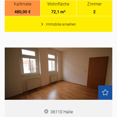
Kaltmiete
Wohnfläche
Zimmer
480,00 €
72,1 m²
2
Immobilie ansehen
06110 Halle